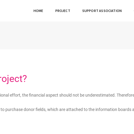
HOME
PROJECT
SUPPORT ASSOCIATION
roject?
onal effort, the financial aspect should not be underestimated. Therefor
y to purchase donor fields, which are attached to the information boards