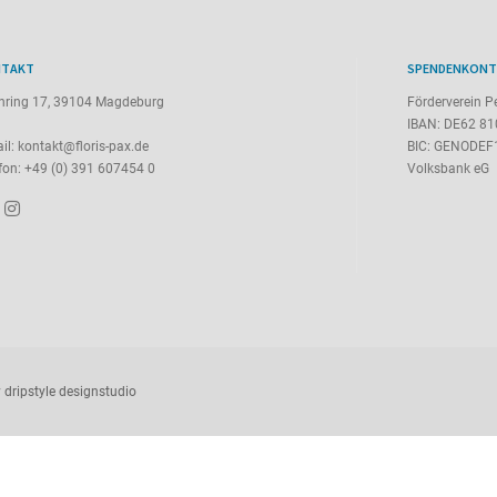
TAKT
SPENDENKON
nring 17, 39104 Magdeburg
Förderverein P
IBAN: DE62 81
il:
kontakt@floris-pax.de
BIC: GENODE
fon: +49 (0) 391 607454 0
Volksbank eG
y
dripstyle designstudio