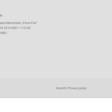
TO
eace Monument „Floris Pax“
09 3274 0001 1110 00
F1MD1
Imprint
|
Privacy policy